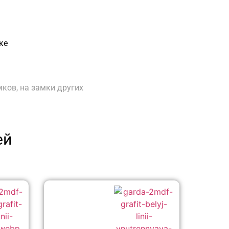
ке
мков, на замки других
ей