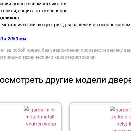
высший) класс взломостойкости
торкой, защита от сквозняков
задвижка
:
металлический эксцентрик для защелки на основном зам
0 х 2050 мм
ет за собой право, без уведомления произвести замену за
логичными техническими характеристиками
осмотреть другие модели двер