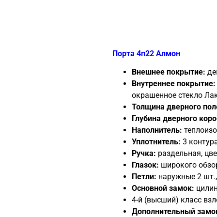
Порта 4п22 Алмон
Внешнее покрытие:
де
Внутреннее покрытие:
окрашенное стекло Ла
Толщина дверного пол
Глубина дверного коро
Наполнитель:
теплоизо
Уплотнитель:
3 контура
Ручка:
раздельная, цв
Глазок:
широкого обзор
Петли:
наружные 2 шт.,
Основной замок:
цилин
4-й (высший) класс вз
Дополнительный замо